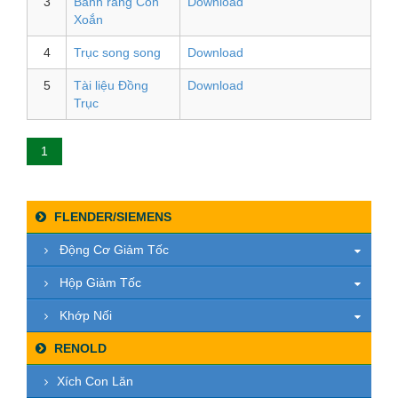
3
Bánh răng Côn
Download
Xoắn
4
Trục song song
Download
5
Tài liệu Đồng
Download
Trục
1
FLENDER/SIEMENS
Động Cơ Giảm Tốc
Hộp Giảm Tốc
Khớp Nối
RENOLD
Xích Con Lăn