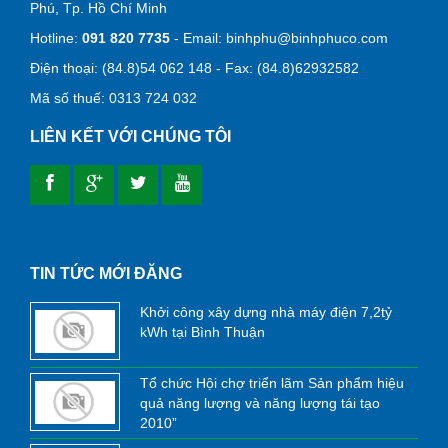
Phú, Tp. Hồ Chí Minh
Hotline:
091 820 7735
- Email:
binhphu@binhphuco.com
Điện thoại: (84.8)54 062 148 - Fax: (84.8)62932582
Mã số thuế: 0313 724 032
LIÊN KẾT VỚI CHÚNG TÔI
dong phuc da nang
ao thun dong phuc da nang
dong phuc ao thun da nang
dong phuc khach san da nang
may dong phuc cong ty tai da nang
may ao lop tai da nang
in ao thun tai da nang
lap dat camera
lap dat camera tron goi
tu van lap dat camera
lap dat camera chat luong cao
lap dat camera chong trom
lap dat camera tai hcm
lap dat camera tai tphcm
lap dat camera tai binh duong
lap dat camera binh tan
thiet ke website
thiet ke web
TIN TỨC MỚI ĐĂNG
Khởi công xây dựng nhà máy điện 7,2tỷ
kWh tại Bình Thuận
Tổ chức Hội chợ triển lãm Sản phẩm hiệu
quả năng lượng và năng lượng tái tạo
2010”